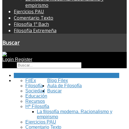
empirismo
Ejercicios PAU
Comentario Texto
Filosofía 1º Bach
Filosofía Extremeña
Buscar
Login
Register
Buscar
Inicio
FilEx
Blog Filex
Filosofía
Aula de Filosofía
Sociedad
Buscar
Educación
Recursos
Hª Filosofía
La filosofía moderna. Racionalismo y
empirismo
Ejercicios PAU
Comentario Texto