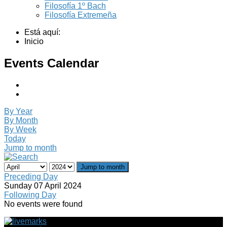
Filosofía 1º Bach
Filosofía Extremeña
Está aquí:
Inicio
Events Calendar
By Year
By Month
By Week
Today
Jump to month
Jump to month
Preceding Day
Sunday 07 April 2024
Following Day
No events were found