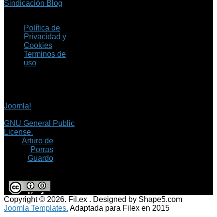
Sindicación Blog
Política de
Privacidad y
Cookies
Terminos de
uso
Copyright © 2026 Fil.ex
. Todos los derechos
reservados.
Joomla!
es software
libre, liberado bajo la
GNU General Public
License.
©
Arturo de
Porras
Guardo
Copyright © 2026. Fil.ex . Designed by Shape5.com
Joomla Templates.
Adaptada para Filex en 2015