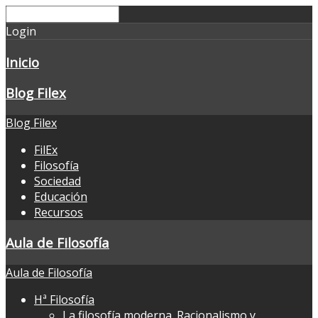
Login
Inicio
Blog Filex
Blog Filex
FilEx
Filosofía
Sociedad
Educación
Recursos
Aula de Filosofía
Aula de Filosofía
Hª Filosofía
La filosofía moderna. Racionalismo y