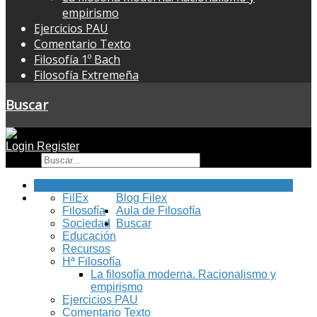
empirismo
Ejercicios PAU
Comentario Texto
Filosofía 1º Bach
Filosofía Extremeña
Buscar
Login
Register
Buscar
Inicio
FilEx
Blog Filex
Filosofía
Aula de Filosofía
Sociedad
Buscar
Educación
Recursos
Hª Filosofía
La filosofía moderna. Racionalismo y
empirismo
Ejercicios PAU
Comentario Texto