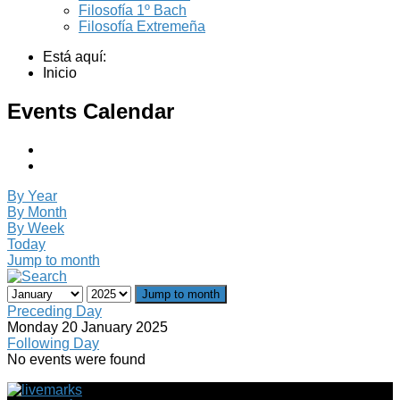
Filosofía 1º Bach
Filosofía Extremeña
Está aquí:
Inicio
Events Calendar
By Year
By Month
By Week
Today
Jump to month
Jump to month
Preceding Day
Monday 20 January 2025
Following Day
No events were found