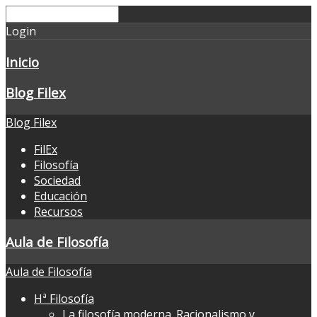
Login
Inicio
Blog Filex
Blog Filex
FilEx
Filosofía
Sociedad
Educación
Recursos
Aula de Filosofía
Aula de Filosofía
Hª Filosofía
La filosofía moderna. Racionalismo y