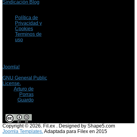
Sindicación Blog
Política de
Privacidad y
Cookies
Terminos de
uso
Copyright © 2026 Fil.ex
. Todos los derechos
reservados.
Joomla!
es software
libre, liberado bajo la
GNU General Public
License.
©
Arturo de
Porras
Guardo
Copyright © 2026. Fil.ex . Designed by Shape5.com
Joomla Templates.
Adaptada para Filex en 2015