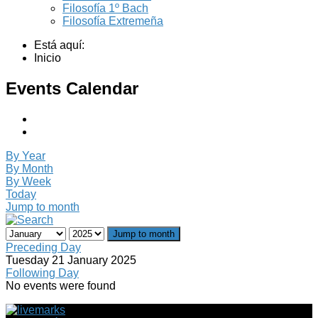
Filosofía 1º Bach
Filosofía Extremeña
Está aquí:
Inicio
Events Calendar
By Year
By Month
By Week
Today
Jump to month
Jump to month
Preceding Day
Tuesday 21 January 2025
Following Day
No events were found