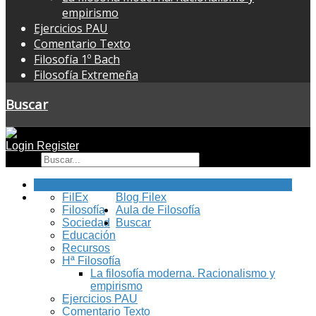
empirismo
Ejercicios PAU
Comentario Texto
Filosofía 1º Bach
Filosofía Extremeña
Buscar
Login
Register
Buscar
Inicio
FilEx
Blog Filex
Filosofía
Aula de Filosofía
Sociedad
Buscar
Educación
Recursos
Hª Filosofía
La filosofía moderna. Racionalismo y
empirismo
Ejercicios PAU
Comentario Texto