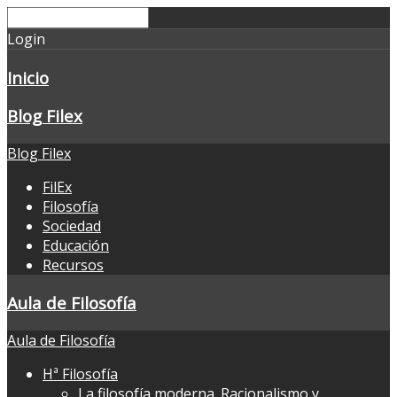
Login
Inicio
Blog Filex
Blog Filex
FilEx
Filosofía
Sociedad
Educación
Recursos
Aula de Filosofía
Aula de Filosofía
Hª Filosofía
La filosofía moderna. Racionalismo y