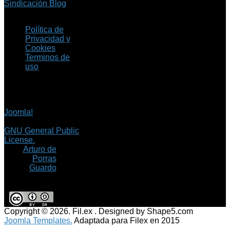
Sindicación Blog
Política de
Privacidad y
Cookies
Terminos de
uso
Copyright © 2026 Fil.ex
. Todos los derechos
reservados.
Joomla!
es software
libre, liberado bajo la
GNU General Public
License.
©
Arturo de
Porras
Guardo
Copyright © 2026. Fil.ex . Designed by Shape5.com
Joomla Templates.
Adaptada para Filex en 2015