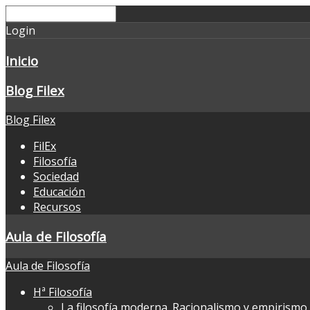
Login
Inicio
Blog Filex
Blog Filex
FilEx
Filosofía
Sociedad
Educación
Recursos
Aula de Filosofía
Aula de Filosofía
Hª Filosofía
La filosofía moderna. Racionalismo y empirismo