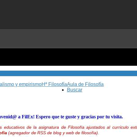
nalismo y empirismo
Hª Filosofía
Aula de Filosofía
Buscar
nvenid@ a FilEx! Espero que te guste y gracias por tu visita.
 educativos de la asignatura de Filosofía ajustados al curriculo 
ofía
(agregador de RSS de blog y web de filosofía).