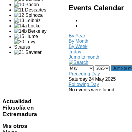
Events Calendar
By Year
By Month
By Week
Today
Jump to month
Jump to m
Preceding Day
Saturday 24 May 2025
Following Day
No events were found
Actualidad
Filosofía en
Extremadura
Mis
otros