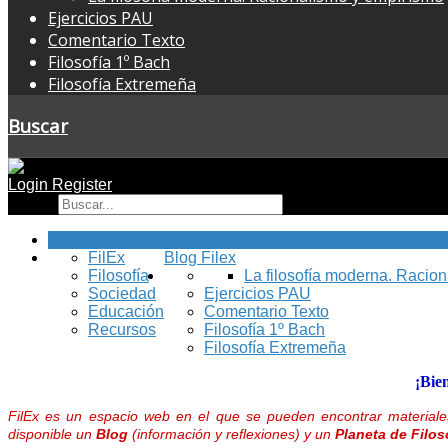
Ejercicios PAU
Comentario Texto
Filosofía 1º Bach
Filosofía Extremeña
Buscar
Login
Register
Buscar
Inicio
FilEx
Blog Filex
Filosofía
La filosofía moderna. Racio
Sociedad
Ejercicios PAU
Educación
Comentario Texto
Recursos
Filosofía 1º Bach
Filosofía Extremeña
¡Bie
FilEx es un espacio web en el que se pueden encontrar materiales
disponible un
Blog
(información y reflexiones) y un
Planeta de Filos