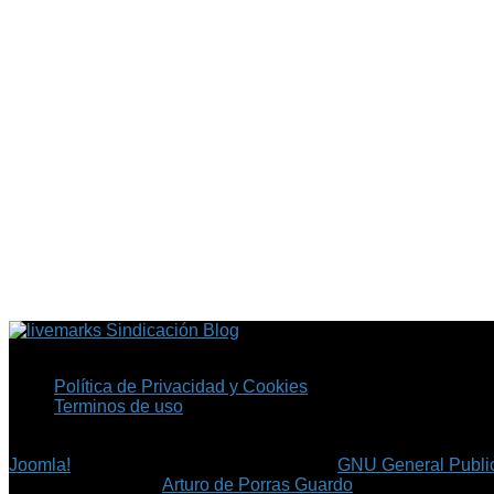
Sindicación Blog
Política de Privacidad y Cookies
Terminos de uso
Copyright © 2026 Fil.ex . Todos los derechos reservados.
Joomla!
es software libre, liberado bajo la
GNU General Public
©
Arturo de Porras Guardo