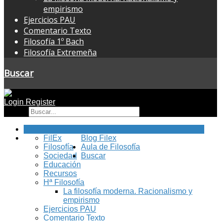
empirismo
Ejercicios PAU
Comentario Texto
Filosofía 1º Bach
Filosofía Extremeña
Buscar
Login
Register
Buscar
Inicio
FilEx
Blog Filex
Filosofía
Aula de Filosofía
Sociedad
Buscar
Educación
Recursos
Hª Filosofía
La filosofía moderna. Racionalismo y
empirismo
Ejercicios PAU
Comentario Texto