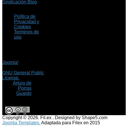
Sindicación Blog
Política de
Privacidad y
Cookies
Terminos de
uso
Copyright © 2026 Fil.ex
. Todos los derechos
reservados.
Joomla!
es software
libre, liberado bajo la
GNU General Public
License.
©
Arturo de
Porras
Guardo
Copyright © 2026. Fil.ex . Designed by Shape5.com
Joomla Templates.
Adaptada para Filex en 2015