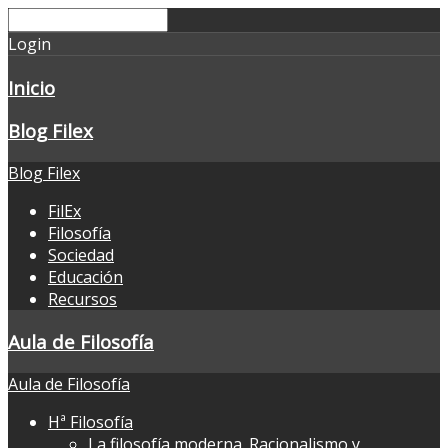
Login
Inicio
Blog Filex
Blog Filex
FilEx
Filosofía
Sociedad
Educación
Recursos
Aula de Filosofía
Aula de Filosofía
Hª Filosofía
La filosofía moderna. Racionalismo y