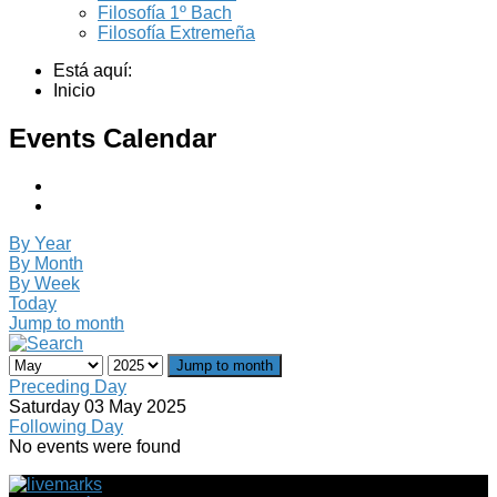
Filosofía 1º Bach
Filosofía Extremeña
Está aquí:
Inicio
Events Calendar
By Year
By Month
By Week
Today
Jump to month
Jump to month
Preceding Day
Saturday 03 May 2025
Following Day
No events were found