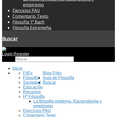
empirismo
Ejercicios PAU
Comentario Texto
Filosofía 1º Bach
Filosofía Extremeña
Buscar
Login
Register
Buscar
Inicio
FilEx
Blog Filex
Filosofía
Aula de Filosofía
Sociedad
Buscar
Educación
Recursos
Hª Filosofía
La filosofía moderna. Racionalismo y
empirismo
Ejercicios PAU
Comentario Texto