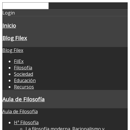
Login
Inicio
Blog Filex
Blog Filex
FilEx
Filosofía
Sociedad
Educación
Recursos
Aula de Filosofía
Aula de Filosofía
Hª Filosofía
La filosofía moderna. Racionalismo y