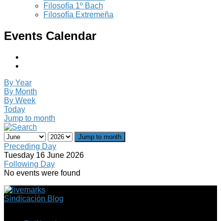
Filosofía 1º Bach
Filosofía Extremeña
Events Calendar
By Year
By Month
By Week
Today
Jump to month
Jump to month
Preceding Day
Tuesday 16 June 2026
Following Day
No events were found
Sindicación Blog