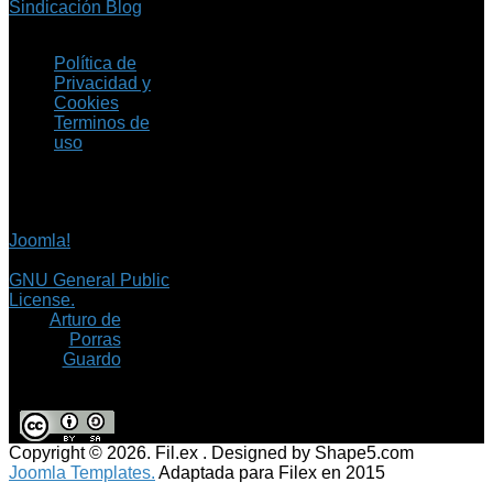
Sindicación Blog
Política de
Privacidad y
Cookies
Terminos de
uso
Copyright © 2026 Fil.ex
. Todos los derechos
reservados.
Joomla!
es software
libre, liberado bajo la
GNU General Public
License.
©
Arturo de
Porras
Guardo
Copyright © 2026. Fil.ex . Designed by Shape5.com
Joomla Templates.
Adaptada para Filex en 2015