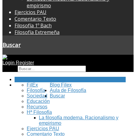
empirismo
Ejercicios PAU
Comentario Texto
Filosofía 1º Bach
Filosofía Extremeña
Buscar
Login
Register
Buscar
Inicio
FilEx
Blog Filex
Filosofía
Aula de Filosofía
Sociedad
Buscar
Educación
Recursos
Hª Filosofía
La filosofía moderna. Racionalismo y
empirismo
Ejercicios PAU
Comentario Texto