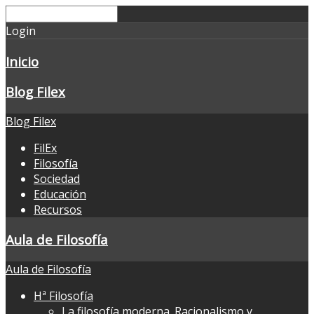
Login
Inicio
Blog Filex
Blog Filex
FilEx
Filosofía
Sociedad
Educación
Recursos
Aula de Filosofía
Aula de Filosofía
Hª Filosofía
La filosofía moderna. Racionalismo y