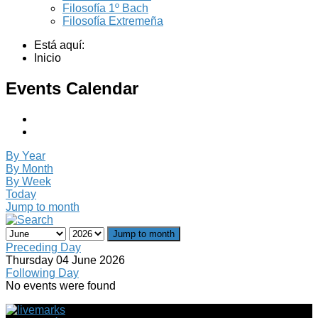
Filosofía 1º Bach
Filosofía Extremeña
Está aquí:
Inicio
Events Calendar
By Year
By Month
By Week
Today
Jump to month
Jump to month
Preceding Day
Thursday 04 June 2026
Following Day
No events were found