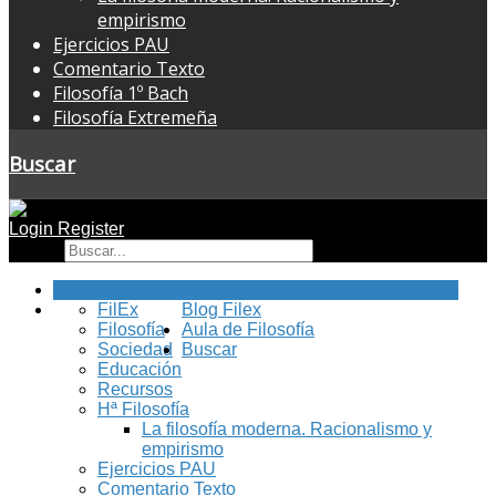
empirismo
Ejercicios PAU
Comentario Texto
Filosofía 1º Bach
Filosofía Extremeña
Buscar
Login
Register
Buscar
Inicio
FilEx
Blog Filex
Filosofía
Aula de Filosofía
Sociedad
Buscar
Educación
Recursos
Hª Filosofía
La filosofía moderna. Racionalismo y
empirismo
Ejercicios PAU
Comentario Texto