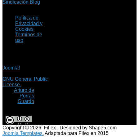
Sindicación Blog
Política de
Privacidad y
Cookies
Terminos de
uso
Copyright © 2026 Fil.ex
. Todos los derechos
reservados.
Joomla!
es software
libre, liberado bajo la
GNU General Public
License.
©
Arturo de
Porras
Guardo
Copyright © 2026. Fil.ex . Designed by Shape5.com
Joomla Templates.
Adaptada para Filex en 2015