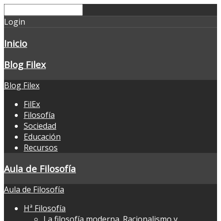
Login
Inicio
Blog Filex
Blog Filex
FilEx
Filosofía
Sociedad
Educación
Recursos
Aula de Filosofía
Aula de Filosofía
Hª Filosofía
La filosofía moderna. Racionalismo y