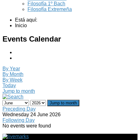
Filosofía 1º Bach
Filosofía Extremeña
Está aquí:
Inicio
Events Calendar
By Year
By Month
By Week
Today
Jump to month
Jump to month
Preceding Day
Wednesday 24 June 2026
Following Day
No events were found