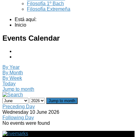
Filosofía 1º Bach
Filosofía Extremeña
Está aquí:
Inicio
Events Calendar
By Year
By Month
By Week
Today
Jump to month
Jump to month
Preceding Day
Wednesday 10 June 2026
Following Day
No events were found