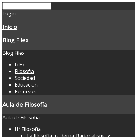
Login
Inicio
Blog Filex
Blog Filex
FilEx
Filosofía
Sociedad
Educación
Recursos
Aula de Filosofía
Aula de Filosofía
Hª Filosofía
La filosofía moderna. Racionalismo y