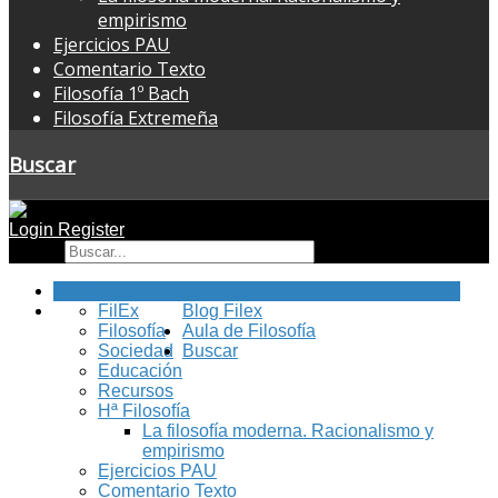
empirismo
Ejercicios PAU
Comentario Texto
Filosofía 1º Bach
Filosofía Extremeña
Buscar
Login
Register
Buscar
Inicio
FilEx
Blog Filex
Filosofía
Aula de Filosofía
Sociedad
Buscar
Educación
Recursos
Hª Filosofía
La filosofía moderna. Racionalismo y
empirismo
Ejercicios PAU
Comentario Texto