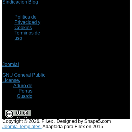
Sindicación Blog
Política de
Privacidad y
Cookies
Terminos de
uso
Copyright © 2026 Fil.ex
. Todos los derechos
reservados.
Joomla!
es software
libre, liberado bajo la
GNU General Public
License.
©
Arturo de
Porras
Guardo
Copyright © 2026. Fil.ex . Designed by Shape5.com
Joomla Templates.
Adaptada para Filex en 2015