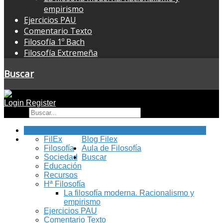
empirismo
Ejercicios PAU
Comentario Texto
Filosofía 1º Bach
Filosofía Extremeña
Buscar
Login
Register
Buscar
Inicio
FilEx
Blog Filex
Filosofía
Aula de Filosofía
Sociedad
Buscar
Educación
Recursos
Hª Filosofía
La filosofía moderna. Racionalismo y
empirismo
Ejercicios PAU
Comentario Texto