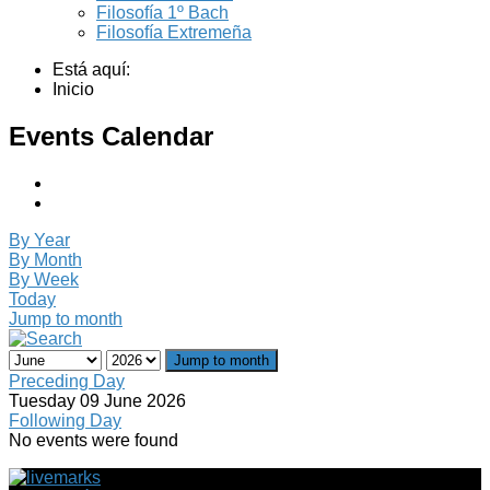
Filosofía 1º Bach
Filosofía Extremeña
Está aquí:
Inicio
Events Calendar
By Year
By Month
By Week
Today
Jump to month
Jump to month
Preceding Day
Tuesday 09 June 2026
Following Day
No events were found