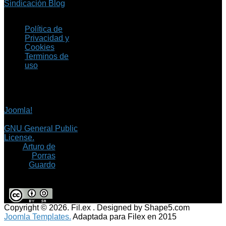
Sindicación Blog
Política de
Privacidad y
Cookies
Terminos de
uso
Copyright © 2026 Fil.ex
. Todos los derechos
reservados.
Joomla!
es software
libre, liberado bajo la
GNU General Public
License.
©
Arturo de
Porras
Guardo
Copyright © 2026. Fil.ex . Designed by Shape5.com
Joomla Templates.
Adaptada para Filex en 2015