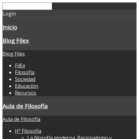
Login
Inicio
Blog Filex
Blog Filex
FilEx
Filosofía
Sociedad
Educación
Recursos
Aula de Filosofía
Aula de Filosofía
Hª Filosofía
La filosofía moderna. Racionalismo y