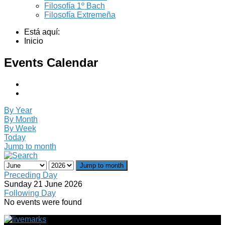
Filosofía 1º Bach
Filosofía Extremeña
Está aquí:
Inicio
Events Calendar
By Year
By Month
By Week
Today
Jump to month
Jump to month
Preceding Day
Sunday 21 June 2026
Following Day
No events were found