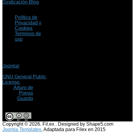
Sindicación Blog
Política de
Privacidad y
Cookies
Terminos de
uso
Copyright © 2026 Fil.ex
. Todos los derechos
reservados.
Joomla!
es software
libre, liberado bajo la
GNU General Public
License.
©
Arturo de
Porras
Guardo
Copyright © 2026. Fil.ex . Designed by Shape5.com
Joomla Templates.
Adaptada para Filex en 2015