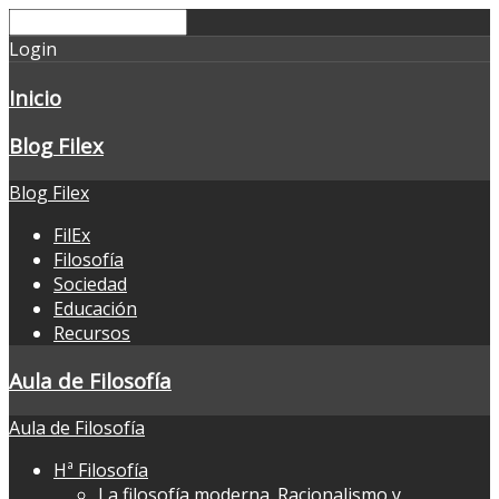
Login
Inicio
Blog Filex
Blog Filex
FilEx
Filosofía
Sociedad
Educación
Recursos
Aula de Filosofía
Aula de Filosofía
Hª Filosofía
La filosofía moderna. Racionalismo y