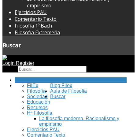
empirismo
Ejercicios PAU
Comentario Texto
Filosofía 1º Bach
Filosofía Extremeña
Buscar
Login
Register
Buscar
Inicio
FilEx
Blog Filex
Filosofía
Aula de Filosofía
Sociedad
Buscar
Educación
Recursos
Hª Filosofía
La filosofía moderna. Racionalismo y
empirismo
Ejercicios PAU
Comentario Texto