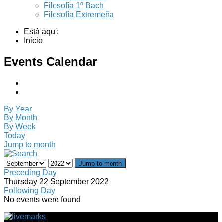
Filosofía 1º Bach
Filosofía Extremeña
Está aquí:
Inicio
Events Calendar
By Year
By Month
By Week
Today
Jump to month
Jump to month
Preceding Day
Thursday 22 September 2022
Following Day
No events were found