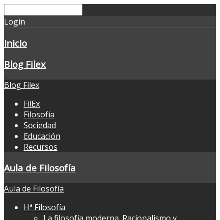
Login
Inicio
Blog Filex
Blog Filex
FilEx
Filosofía
Sociedad
Educación
Recursos
Aula de Filosofía
Aula de Filosofía
Hª Filosofía
La filosofía moderna. Racionalismo y