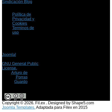
Sindicación Blog
Política de
Privacidad y
Cookies
Terminos de
uso
Copyright © 2026 Fil.ex
. Todos los derechos
reservados.
Joomla!
es software
libre, liberado bajo la
GNU General Public
License.
©
Arturo de
Porras
Guardo
Copyright © 2026. Fil.ex . Designed by Shape5.com
Joomla Templates.
Adaptada para Filex en 2015