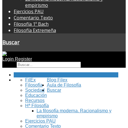
empirismo
Ejercicios PAU
Comentario Texto
Filosofía 1º Bach
Filosofía Extremeña
Buscar
Login
Register
Buscar
Inicio
FilEx
Blog Filex
Filosofía
Aula de Filosofía
Sociedad
Buscar
Educación
Recursos
Hª Filosofía
La filosofía moderna. Racionalismo y
empirismo
Ejercicios PAU
Comentario Texto