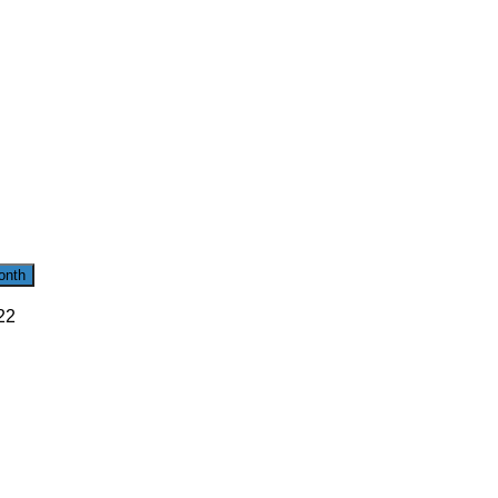
onth
22