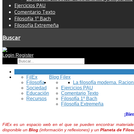
Ejercicios PAU
Comentario Texto
Filosofía 1º Bach
Filosofía Extremeña
Buscar
Login
Register
Buscar
Inicio
FilEx
Blog Filex
Filosofía
La filosofía moderna. Racio
Sociedad
Ejercicios PAU
Educación
Comentario Texto
Recursos
Filosofía 1º Bach
Filosofía Extremeña
¡Bie
FilEx es un espacio web en el que se pueden encontrar materiales
disponible un
Blog
(información y reflexiones) y un
Planeta de Filos