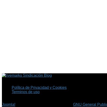
Sindicación Blog
Política de Privacidad y Cookies
Terminos de uso
Copyright © 2026 Fil.ex . Todos los derechos reservados.
Joomla!
es software libre, liberado bajo la
GNU General Public