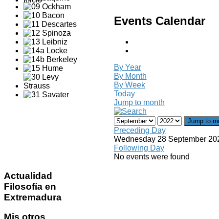
Events Calendar
By Year
By Month
By Week
Today
Jump to month
Jump to m
Preceding Day
Wednesday 28 September 20
Following Day
No events were found
Actualidad
Filosofía en
Extremadura
Mis
otros