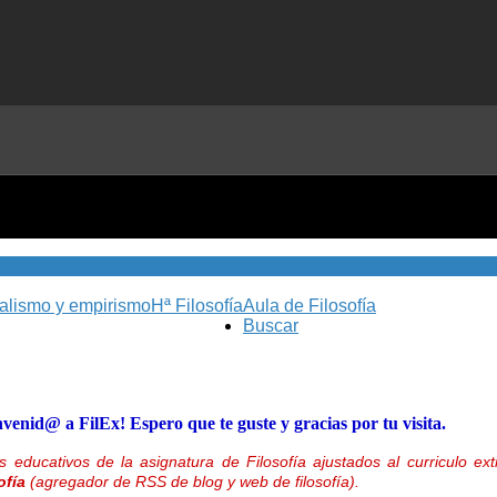
nalismo y empirismo
Hª Filosofía
Aula de Filosofía
Buscar
nvenid@ a FilEx! Espero que te guste y gracias por tu visita.
 educativos de la asignatura de Filosofía ajustados al curriculo 
ofía
(agregador de RSS de blog y web de filosofía).