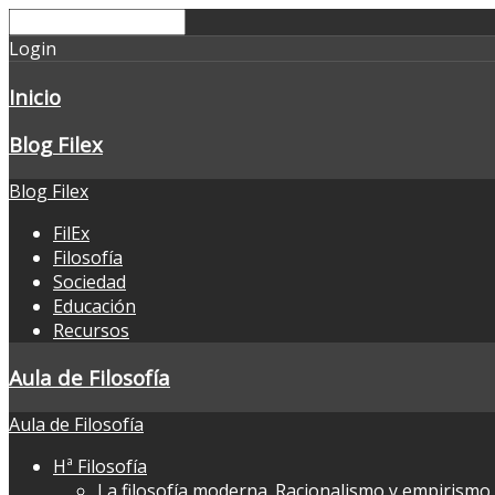
Login
Inicio
Blog Filex
Blog Filex
FilEx
Filosofía
Sociedad
Educación
Recursos
Aula de Filosofía
Aula de Filosofía
Hª Filosofía
La filosofía moderna. Racionalismo y empirismo