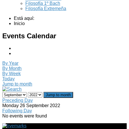
Filosofía 1º Bach
Filosofía Extremeña
Está aquí:
Inicio
Events Calendar
By Year
By Month
By Week
Today
Jump to month
Jump to month
Preceding Day
Monday 26 September 2022
Following Day
No events were found