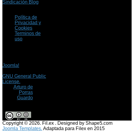
Sindicación Blog
Política de
Privacidad y
Cookies
Terminos de
uso
Copyright © 2026 Fil.ex
. Todos los derechos
reservados.
Joomla!
es software
libre, liberado bajo la
GNU General Public
License.
©
Arturo de
Porras
Guardo
Copyright © 2026. Fil.ex . Designed by Shape5.com
Joomla Templates.
Adaptada para Filex en 2015