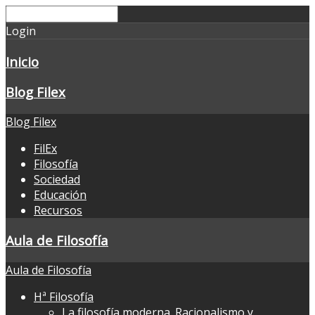
Login
Inicio
Blog Filex
Blog Filex
FilEx
Filosofía
Sociedad
Educación
Recursos
Aula de Filosofía
Aula de Filosofía
Hª Filosofía
La filosofía moderna. Racionalismo y