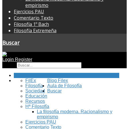
empirismo
Ejercicios PAU
Comentario Texto
Filosofía 1º Bach
Filosofía Extremeña
Buscar
Login
Register
Buscar
Inicio
FilEx
Blog Filex
Filosofía
Aula de Filosofía
Sociedad
Buscar
Educación
Recursos
Hª Filosofía
La filosofía moderna. Racionalismo y
empirismo
Ejercicios PAU
Comentario Texto