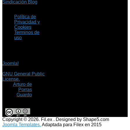
Sindicación Blog
Política de
Privacidad y
Cookies
Terminos de
uso
Copyright © 2026 Fil.ex
. Todos los derechos
reservados.
Joomla!
es software
libre, liberado bajo la
GNU General Public
License.
©
Arturo de
Porras
Guardo
Copyright © 2026. Fil.ex . Designed by Shape5.com
Joomla Templates.
Adaptada para Filex en 2015