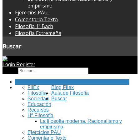
empirismo
Ejercicios PAU
Comentario Texto
Filosofía 1º Bach
Filosofía Extremeña
Buscar
Login
Register
Buscar
Inicio
FilEx
Blog Filex
Filosofía
Aula de Filosofía
Sociedad
Buscar
Educación
Recursos
Hª Filosofía
La filosofía moderna. Racionalismo y
empirismo
Ejercicios PAU
Comentario Texto