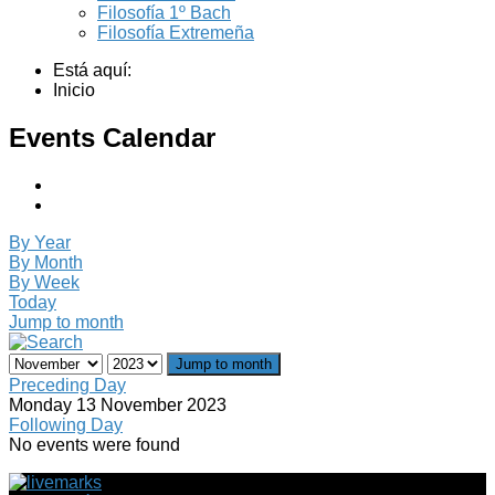
Filosofía 1º Bach
Filosofía Extremeña
Está aquí:
Inicio
Events Calendar
By Year
By Month
By Week
Today
Jump to month
Jump to month
Preceding Day
Monday 13 November 2023
Following Day
No events were found