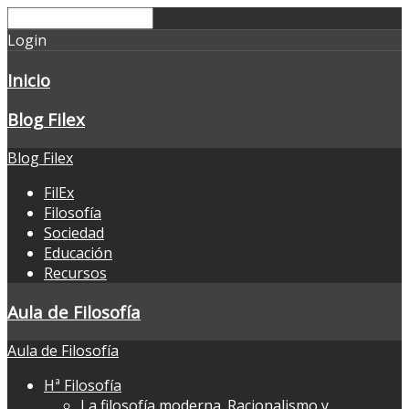
Login
Inicio
Blog Filex
Blog Filex
FilEx
Filosofía
Sociedad
Educación
Recursos
Aula de Filosofía
Aula de Filosofía
Hª Filosofía
La filosofía moderna. Racionalismo y