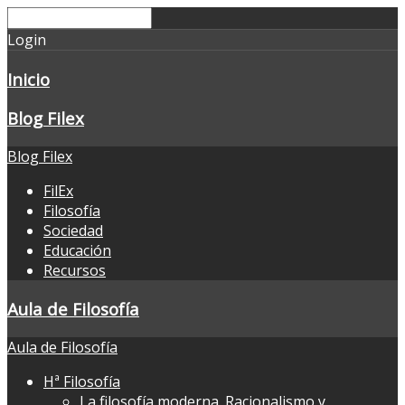
Login
Inicio
Blog Filex
Blog Filex
FilEx
Filosofía
Sociedad
Educación
Recursos
Aula de Filosofía
Aula de Filosofía
Hª Filosofía
La filosofía moderna. Racionalismo y