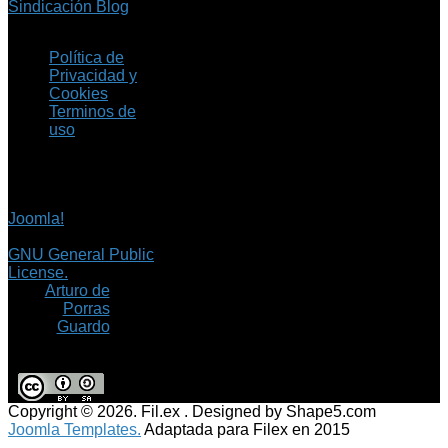
Sindicación Blog
Política de
Privacidad y
Cookies
Terminos de
uso
Copyright © 2026 Fil.ex
. Todos los derechos
reservados.
Joomla!
es software
libre, liberado bajo la
GNU General Public
License.
©
Arturo de
Porras
Guardo
Copyright © 2026. Fil.ex . Designed by Shape5.com
Joomla Templates.
Adaptada para Filex en 2015