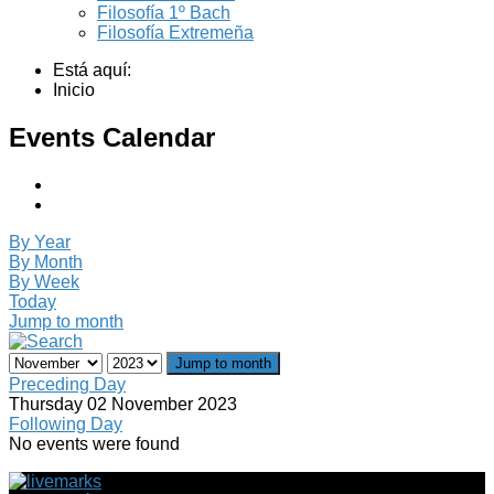
Filosofía 1º Bach
Filosofía Extremeña
Está aquí:
Inicio
Events Calendar
By Year
By Month
By Week
Today
Jump to month
Jump to month
Preceding Day
Thursday 02 November 2023
Following Day
No events were found