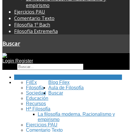
empirismo
Ejercicios PAU
Comentario Texto
Filosofía 1º Bach
Filosofía Extremeña
Buscar
Login
Register
Buscar
Inicio
FilEx
Blog Filex
Filosofía
Aula de Filosofía
Sociedad
Buscar
Educación
Recursos
Hª Filosofía
La filosofía moderna. Racionalismo y
empirismo
Ejercicios PAU
Comentario Texto