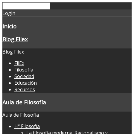
Login
Inicio
Blog Filex
Blog Filex
FilEx
Filosofía
Sociedad
Educación
Recursos
Aula de Filosofía
Aula de Filosofía
Hª Filosofía
La filosofía moderna. Racionalismo y