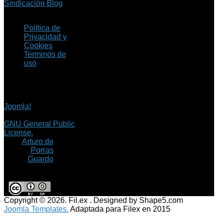
Sindicación Blog
Política de
Privacidad y
Cookies
Terminos de
uso
Copyright © 2026 Fil.ex
. Todos los derechos
reservados.
Joomla!
es software
libre, liberado bajo la
GNU General Public
License.
©
Arturo de
Porras
Guardo
Copyright © 2026. Fil.ex . Designed by Shape5.com
Joomla Templates.
Adaptada para Filex en 2015