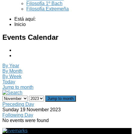
Filosofía 1º Bach
Filosofía Extremeña
Está aquí:
Inicio
Events Calendar
By Year
By Month
By Week
Today
Jump to month
Jump to month
Preceding Day
Sunday 19 November 2023
Following Day
No events were found