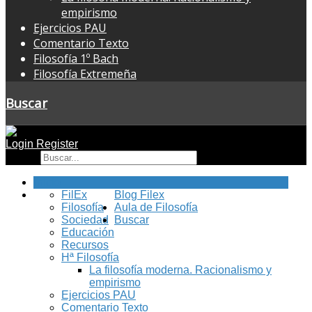
empirismo
Ejercicios PAU
Comentario Texto
Filosofía 1º Bach
Filosofía Extremeña
Buscar
Login
Register
Buscar
Inicio
FilEx
Blog Filex
Filosofía
Aula de Filosofía
Sociedad
Buscar
Educación
Recursos
Hª Filosofía
La filosofía moderna. Racionalismo y
empirismo
Ejercicios PAU
Comentario Texto