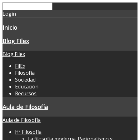
Login
Inicio
Blog Filex
Blog Filex
FilEx
Filosofía
Sociedad
Educación
Recursos
Aula de Filosofía
Aula de Filosofía
Hª Filosofía
La filosofía moderna. Racionalismo y