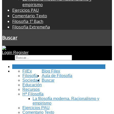
empirismo
Ejercicios PAU
Comentario Texto
Filosofía 1º Bach
Filosofía Extremeña
Buscar
Login
Register
Buscar
Inicio
FilEx
Blog Filex
Filosofía
Aula de Filosofía
Sociedad
Buscar
Educación
Recursos
Hª Filosofía
La filosofía moderna. Racionalismo y
empirismo
Ejercicios PAU
Comentario Texto