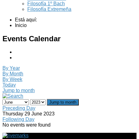
Filosofía 1º Bach
Filosofía Extremeña
Está aquí:
Inicio
Events Calendar
By Year
By Month
By Week
Today
Jump to month
Jump to month
Preceding Day
Thursday 29 June 2023
Following Day
No events were found