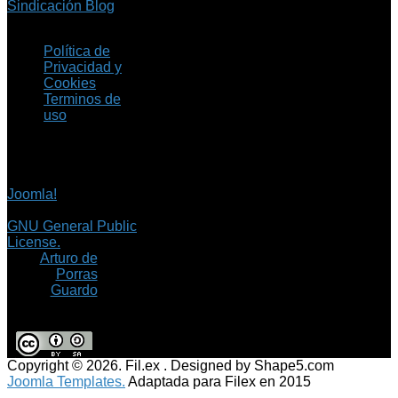
Sindicación Blog
Política de
Privacidad y
Cookies
Terminos de
uso
Copyright © 2026 Fil.ex
. Todos los derechos
reservados.
Joomla!
es software
libre, liberado bajo la
GNU General Public
License.
©
Arturo de
Porras
Guardo
Copyright © 2026. Fil.ex . Designed by Shape5.com
Joomla Templates.
Adaptada para Filex en 2015