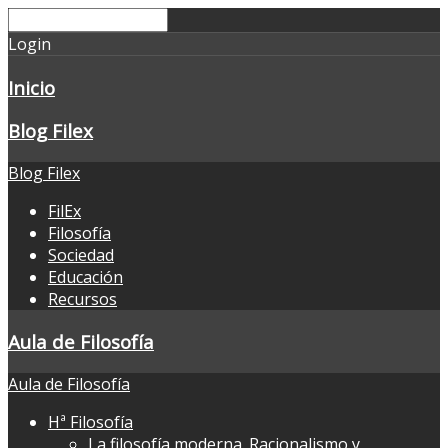
Login
Inicio
Blog Filex
Blog Filex
FilEx
Filosofía
Sociedad
Educación
Recursos
Aula de Filosofía
Aula de Filosofía
Hª Filosofía
La filosofía moderna. Racionalismo y