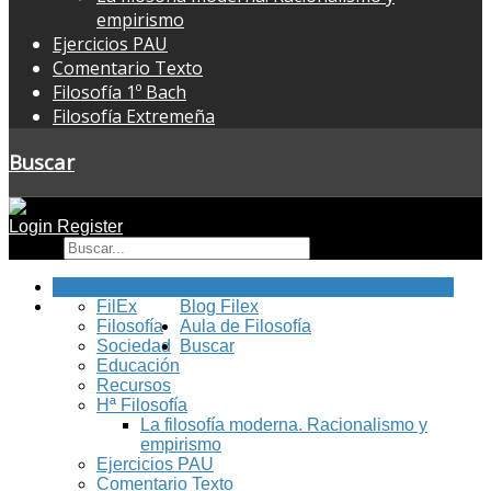
empirismo
Ejercicios PAU
Comentario Texto
Filosofía 1º Bach
Filosofía Extremeña
Buscar
Login
Register
Buscar
Inicio
FilEx
Blog Filex
Filosofía
Aula de Filosofía
Sociedad
Buscar
Educación
Recursos
Hª Filosofía
La filosofía moderna. Racionalismo y
empirismo
Ejercicios PAU
Comentario Texto