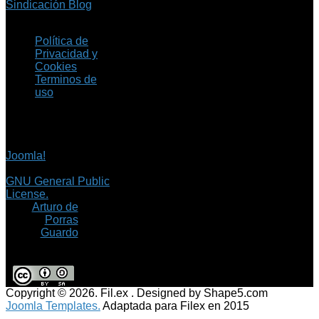
Sindicación Blog
Política de
Privacidad y
Cookies
Terminos de
uso
Copyright © 2026 Fil.ex
. Todos los derechos
reservados.
Joomla!
es software
libre, liberado bajo la
GNU General Public
License.
©
Arturo de
Porras
Guardo
Copyright © 2026. Fil.ex . Designed by Shape5.com
Joomla Templates.
Adaptada para Filex en 2015