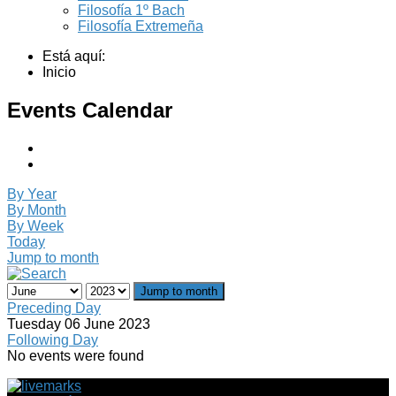
Filosofía 1º Bach
Filosofía Extremeña
Está aquí:
Inicio
Events Calendar
By Year
By Month
By Week
Today
Jump to month
Jump to month
Preceding Day
Tuesday 06 June 2023
Following Day
No events were found