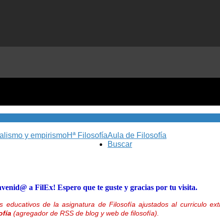
nalismo y empirismo
Hª Filosofía
Aula de Filosofía
Buscar
nvenid@ a FilEx! Espero que te guste y gracias por tu visita.
 educativos de la asignatura de Filosofía ajustados al curriculo 
ofía
(agregador de RSS de blog y web de filosofía).