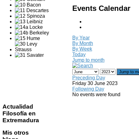
Events Calendar
By Year
By Month
By Week
Today
Jump to month
Jump to m
Preceding Day
Friday 30 June 2023
Following Day
No events were found
Actualidad
Filosofía en
Extremadura
Mis
otros