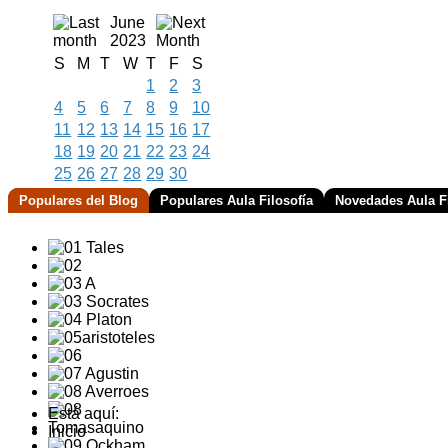
June
2023
S
M
T
W
T
F
S
1
2
3
4
5
6
7
8
9
10
11
12
13
14
15
16
17
18
19
20
21
22
23
24
25
26
27
28
29
30
Populares del Blog
Populares Aula Filosofía
Novedades Aula Fi
Está aquí:
Inicio