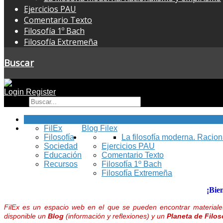
Ejercicios PAU
Comentario Texto
Filosofía 1º Bach
Filosofía Extremeña
Buscar
Login
Register
Buscar
Inicio
FilEx
Blog Filex
Filosofía
La filosofía moderna. Racio
Sociedad
Ejercicios PAU
Educación
Comentario Texto
Recursos
Filosofía 1º Bach
Filosofía Extremeña
¡Bie
FilEx es un espacio web en el que se pueden encontrar materiales
disponible un
Blog
(información y reflexiones) y un
Planeta de Filos