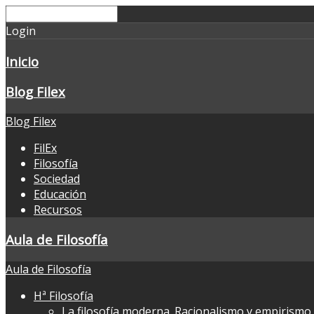
Login
Inicio
Blog Filex
Blog Filex
FilEx
Filosofía
Sociedad
Educación
Recursos
Aula de Filosofía
Aula de Filosofía
Hª Filosofía
La filosofía moderna. Racionalismo y empirismo