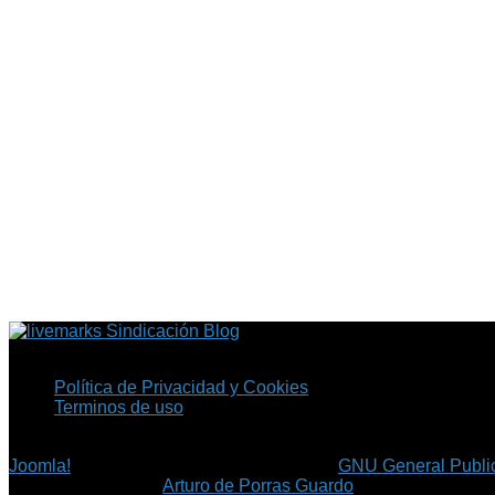
Sindicación Blog
Política de Privacidad y Cookies
Terminos de uso
Copyright © 2026 Fil.ex . Todos los derechos reservados.
Joomla!
es software libre, liberado bajo la
GNU General Public
©
Arturo de Porras Guardo