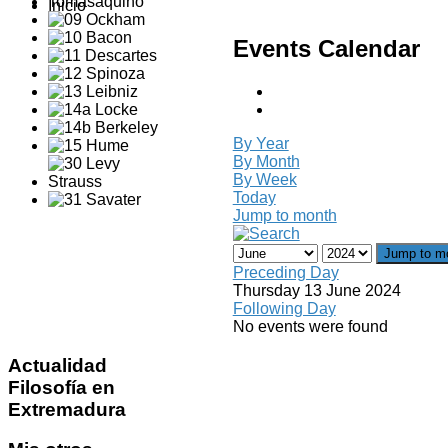
Inicio
Events Calendar
By Year
By Month
By Week
Today
Jump to month
Jump to m
Preceding Day
Thursday 13 June 2024
Following Day
No events were found
Actualidad
Filosofía en
Extremadura