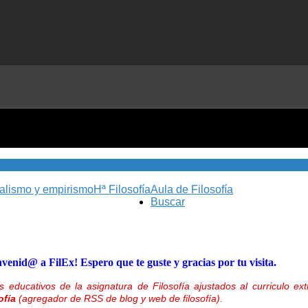
nalismo y empirismo
Hª Filosofía
Aula de Filosofía
Buscar
nvenid@ a FilEx! Espero que te guste y gracias por tu visita.
 educativos de la asignatura de Filosofía ajustados al curriculo 
ofía
(agregador de RSS de blog y web de filosofía).