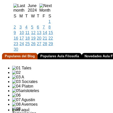
June
2024
S
M
T
W
T
F
S
1
2
3
4
5
6
7
8
9
10
11
12
13
14
15
16
17
18
19
20
21
22
23
24
25
26
27
28
29
30
Populares del Blog
Populares Aula Filosofía
Novedades Aula Fi
Está aquí: