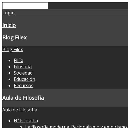
Login
Inicio
Blog Filex
Blog Filex
FilEx
Filosofía
Sociedad
Educación
Recursos
Aula de Filosofía
Aula de Filosofía
Hª Filosofía
La filosofía moderna. Racionalismo y empirismo