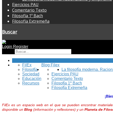
Ejercicios PAU
Comentario Texto
Filosofía 1º Bach
Filosofía Extremeña
Buscar
Login
Register
Buscar
Inicio
FilEx
Blog Filex
Filosofía
La filosofía moderna. Racio
Sociedad
Ejercicios PAU
Educación
Comentario Texto
Recursos
Filosofía 1º Bach
Filosofía Extremeña
¡Bie
FilEx es un espacio web en el que se pueden encontrar materiales
disponible un
Blog
(información y reflexiones) y un
Planeta de Filos