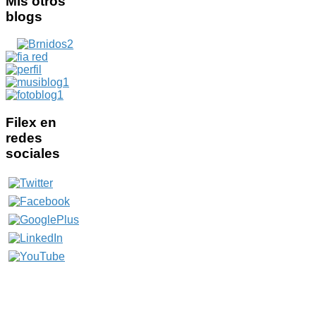
Mis
otros
blogs
Filex
en
redes
sociales