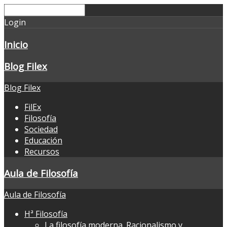
Login
Inicio
Blog Filex
Blog Filex
FilEx
Filosofía
Sociedad
Educación
Recursos
Aula de Filosofía
Aula de Filosofía
Hª Filosofía
La filosofía moderna. Racionalismo y