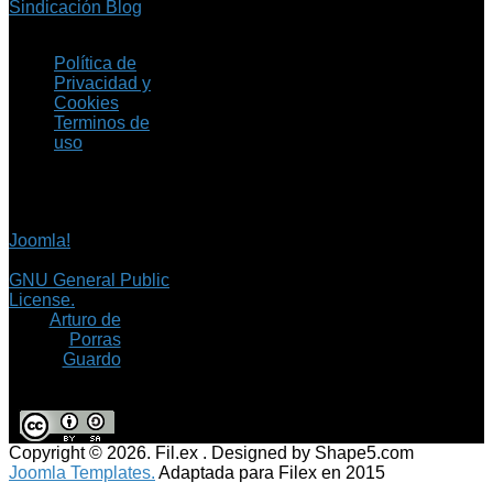
Sindicación Blog
Política de
Privacidad y
Cookies
Terminos de
uso
Copyright © 2026 Fil.ex
. Todos los derechos
reservados.
Joomla!
es software
libre, liberado bajo la
GNU General Public
License.
©
Arturo de
Porras
Guardo
Copyright © 2026. Fil.ex . Designed by Shape5.com
Joomla Templates.
Adaptada para Filex en 2015