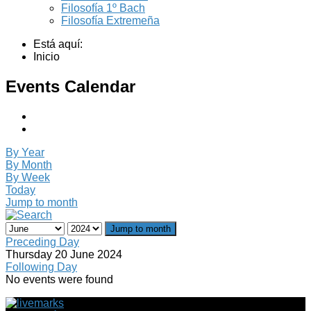
Filosofía 1º Bach
Filosofía Extremeña
Está aquí:
Inicio
Events Calendar
By Year
By Month
By Week
Today
Jump to month
Jump to month
Preceding Day
Thursday 20 June 2024
Following Day
No events were found