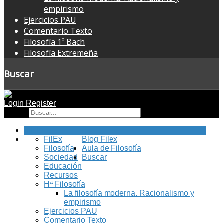
empirismo
Ejercicios PAU
Comentario Texto
Filosofía 1º Bach
Filosofía Extremeña
Buscar
Login
Register
Buscar
Inicio
FilEx
Blog Filex
Filosofía
Aula de Filosofía
Sociedad
Buscar
Educación
Recursos
Hª Filosofía
La filosofía moderna. Racionalismo y
empirismo
Ejercicios PAU
Comentario Texto