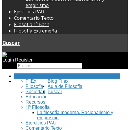
empirismo
Ejercicios PAU
Comentario Texto
Filosofía 1º Bach
Filosofía Extremeña
Buscar
Login
Register
Buscar
Inicio
FilEx
Blog Filex
Filosofía
Aula de Filosofía
Sociedad
Buscar
Educación
Recursos
Hª Filosofía
La filosofía moderna. Racionalismo y
empirismo
Ejercicios PAU
Comentario Texto