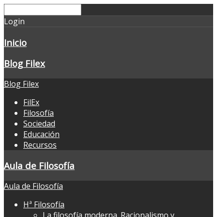
Login
Inicio
Blog Filex
Blog Filex
FilEx
Filosofía
Sociedad
Educación
Recursos
Aula de Filosofía
Aula de Filosofía
Hª Filosofía
La filosofía moderna. Racionalismo y