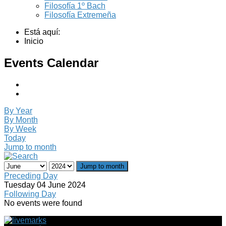
Filosofía 1º Bach
Filosofía Extremeña
Está aquí:
Inicio
Events Calendar
By Year
By Month
By Week
Today
Jump to month
Jump to month
Preceding Day
Tuesday 04 June 2024
Following Day
No events were found