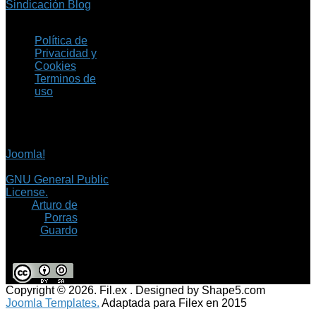
Sindicación Blog
Política de
Privacidad y
Cookies
Terminos de
uso
Copyright © 2026 Fil.ex
. Todos los derechos
reservados.
Joomla!
es software
libre, liberado bajo la
GNU General Public
License.
©
Arturo de
Porras
Guardo
Copyright © 2026. Fil.ex . Designed by Shape5.com
Joomla Templates.
Adaptada para Filex en 2015