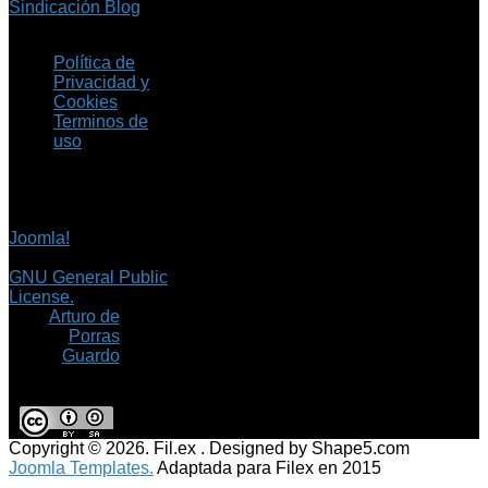
Sindicación Blog
Política de
Privacidad y
Cookies
Terminos de
uso
Copyright © 2026 Fil.ex
. Todos los derechos
reservados.
Joomla!
es software
libre, liberado bajo la
GNU General Public
License.
©
Arturo de
Porras
Guardo
Copyright © 2026. Fil.ex . Designed by Shape5.com
Joomla Templates.
Adaptada para Filex en 2015