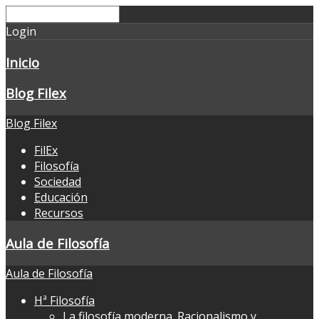
Login
Inicio
Blog Filex
Blog Filex
FilEx
Filosofía
Sociedad
Educación
Recursos
Aula de Filosofía
Aula de Filosofía
Hª Filosofía
La filosofía moderna. Racionalismo y