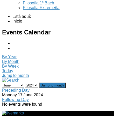
Filosofía 1º Bach
Filosofía Extremeña
Está aquí:
Inicio
Events Calendar
By Year
By Month
By Week
Today
Jump to month
Jump to month
Preceding Day
Monday 17 June 2024
Following Day
No events were found