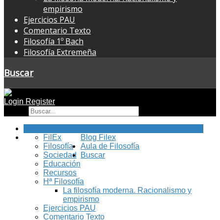
empirismo
Ejercicios PAU
Comentario Texto
Filosofía 1º Bach
Filosofía Extremeña
Buscar
Login
Register
Buscar
Inicio
FilEx
Blog Filex
Filosofía
Aula de Filosofía
Sociedad
Buscar
Educación
Recursos
Hª Filosofía
La filosofía moderna. Racionalismo y
empirismo
Ejercicios PAU
Comentario Texto