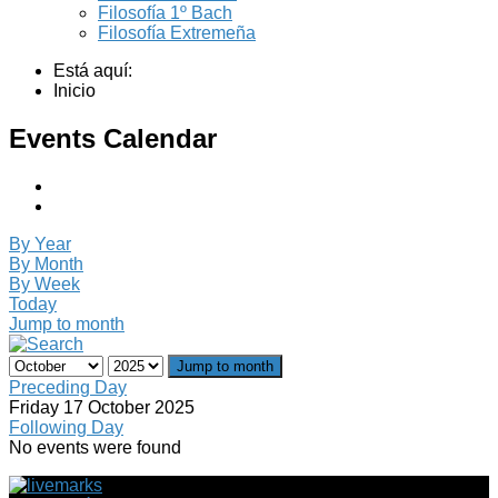
Filosofía 1º Bach
Filosofía Extremeña
Está aquí:
Inicio
Events Calendar
By Year
By Month
By Week
Today
Jump to month
Jump to month
Preceding Day
Friday 17 October 2025
Following Day
No events were found