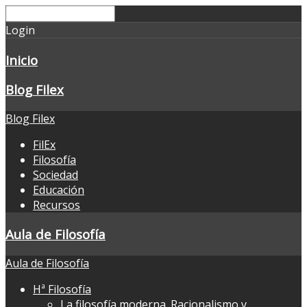
Login
Inicio
Blog Filex
Blog Filex
FilEx
Filosofía
Sociedad
Educación
Recursos
Aula de Filosofía
Aula de Filosofía
Hª Filosofía
La filosofía moderna. Racionalismo y