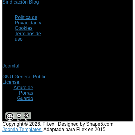
Sindicación Blog
Política de
Privacidad y
Cookies
Terminos de
uso
Copyright © 2026 Fil.ex
. Todos los derechos
reservados.
Joomla!
es software
libre, liberado bajo la
GNU General Public
License.
©
Arturo de
Porras
Guardo
Copyright © 2026. Fil.ex . Designed by Shape5.com
Joomla Templates.
Adaptada para Filex en 2015