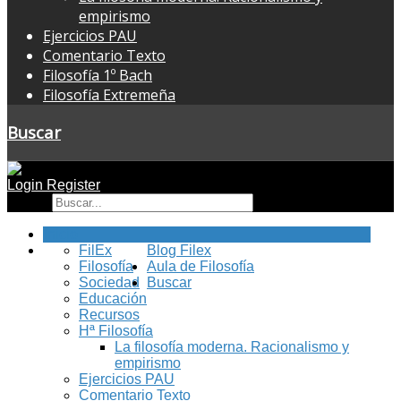
empirismo
Ejercicios PAU
Comentario Texto
Filosofía 1º Bach
Filosofía Extremeña
Buscar
Login
Register
Buscar
Inicio
FilEx
Blog Filex
Filosofía
Aula de Filosofía
Sociedad
Buscar
Educación
Recursos
Hª Filosofía
La filosofía moderna. Racionalismo y
empirismo
Ejercicios PAU
Comentario Texto