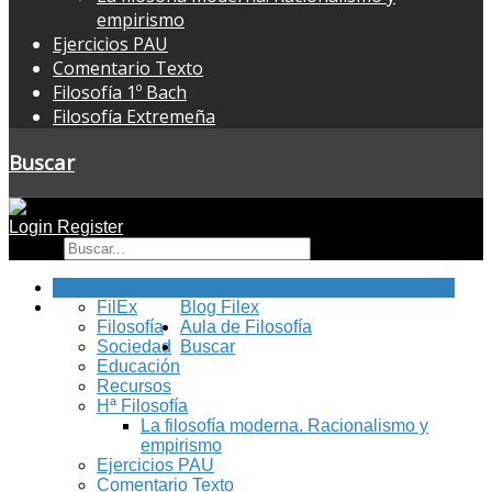
empirismo
Ejercicios PAU
Comentario Texto
Filosofía 1º Bach
Filosofía Extremeña
Buscar
Login
Register
Buscar
Inicio
FilEx
Blog Filex
Filosofía
Aula de Filosofía
Sociedad
Buscar
Educación
Recursos
Hª Filosofía
La filosofía moderna. Racionalismo y
empirismo
Ejercicios PAU
Comentario Texto