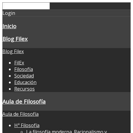
Login
Inicio
Blog Filex
Blog Filex
FilEx
Filosofía
Sociedad
Educación
Recursos
Aula de Filosofía
Aula de Filosofía
Hª Filosofía
La filosofía moderna. Racionalismo y