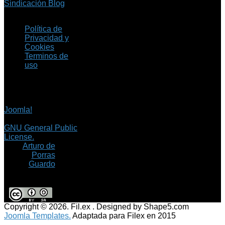
Sindicación Blog
Política de
Privacidad y
Cookies
Terminos de
uso
Copyright © 2026 Fil.ex
. Todos los derechos
reservados.
Joomla!
es software
libre, liberado bajo la
GNU General Public
License.
©
Arturo de
Porras
Guardo
Copyright © 2026. Fil.ex . Designed by Shape5.com
Joomla Templates.
Adaptada para Filex en 2015