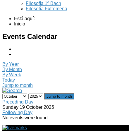
Filosofía 1º Bach
Filosofía Extremeña
Está aquí:
Inicio
Events Calendar
By Year
By Month
By Week
Today
Jump to month
Jump to month
Preceding Day
Sunday 19 October 2025
Following Day
No events were found