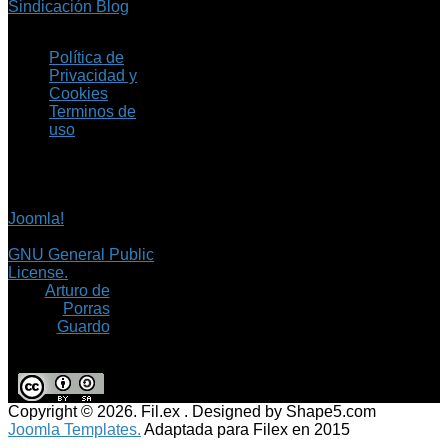
Sindicación Blog
Política de
Privacidad y
Cookies
Terminos de
uso
Copyright © 2026 Fil.ex
. Todos los derechos
reservados.
Joomla!
es software
libre, liberado bajo la
GNU General Public
License.
©
Arturo de
Porras
Guardo
Copyright © 2026. Fil.ex . Designed by Shape5.com
Joomla Templates.
Adaptada para Filex en 2015