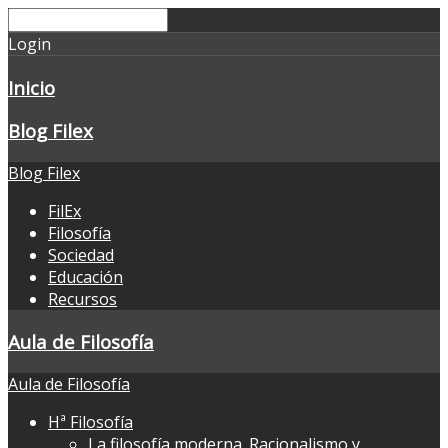
Login
Inicio
Blog Filex
Blog Filex
FilEx
Filosofía
Sociedad
Educación
Recursos
Aula de Filosofía
Aula de Filosofía
Hª Filosofía
La filosofía moderna. Racionalismo y