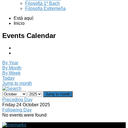
Filosofía 1º Bach
Filosofía Extremeña
Está aquí:
Inicio
Events Calendar
By Year
By Month
By Week
Today
Jump to month
Jump to month
Preceding Day
Friday 24 October 2025
Following Day
No events were found