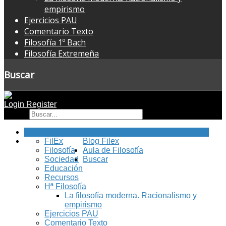
empirismo
Ejercicios PAU
Comentario Texto
Filosofía 1º Bach
Filosofía Extremeña
Buscar
Login
Register
Buscar
Inicio
FilEx
Blog Filex
Filosofía
Aula de Filosofía
Sociedad
Buscar
Educación
Recursos
Hª Filosofía
La filosofía moderna. Racionalismo y
empirismo
Ejercicios PAU
Comentario Texto