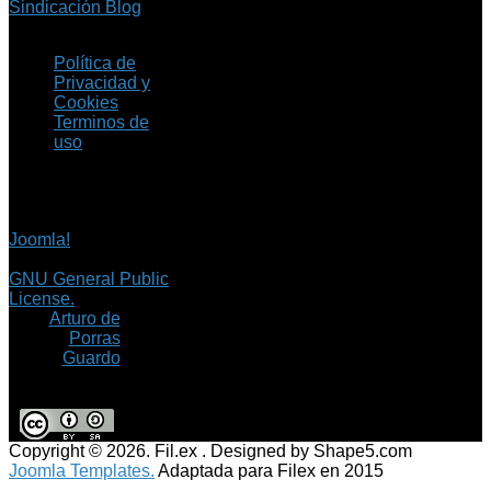
Sindicación Blog
Política de
Privacidad y
Cookies
Terminos de
uso
Copyright © 2026 Fil.ex
. Todos los derechos
reservados.
Joomla!
es software
libre, liberado bajo la
GNU General Public
License.
©
Arturo de
Porras
Guardo
Copyright © 2026. Fil.ex . Designed by Shape5.com
Joomla Templates.
Adaptada para Filex en 2015