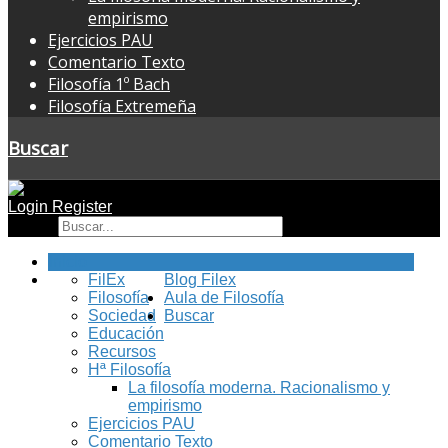
empirismo
Ejercicios PAU
Comentario Texto
Filosofía 1º Bach
Filosofía Extremeña
Buscar
Login
Register
Buscar
Inicio
FilEx
Blog Filex
Filosofía
Aula de Filosofía
Sociedad
Buscar
Educación
Recursos
Hª Filosofía
La filosofía moderna. Racionalismo y
empirismo
Ejercicios PAU
Comentario Texto