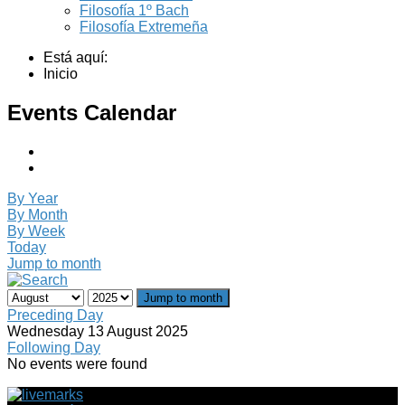
Filosofía 1º Bach
Filosofía Extremeña
Está aquí:
Inicio
Events Calendar
By Year
By Month
By Week
Today
Jump to month
Jump to month
Preceding Day
Wednesday 13 August 2025
Following Day
No events were found