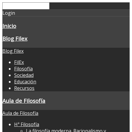
Login
Inicio
Blog Filex
Blog Filex
FilEx
Filosofía
Sociedad
Educación
Recursos
Aula de Filosofía
Aula de Filosofía
Hª Filosofía
La filosofía moderna. Racionalismo y