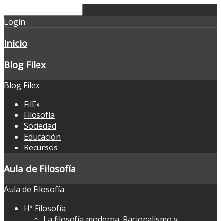
Login
Inicio
Blog Filex
Blog Filex
FilEx
Filosofía
Sociedad
Educación
Recursos
Aula de Filosofía
Aula de Filosofía
Hª Filosofía
La filosofía moderna. Racionalismo y