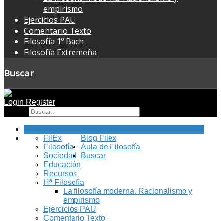
empirismo
Ejercicios PAU
Comentario Texto
Filosofía 1º Bach
Filosofía Extremeña
Buscar
Login
Register
Buscar
Inicio
FilEx
Blog Filex
Filosofía
Aula de Filosofía
Sociedad
Buscar
Educación
Recursos
Hª Filosofía
La filosofía moderna. Racionalismo y
empirismo
Ejercicios PAU
Comentario Texto