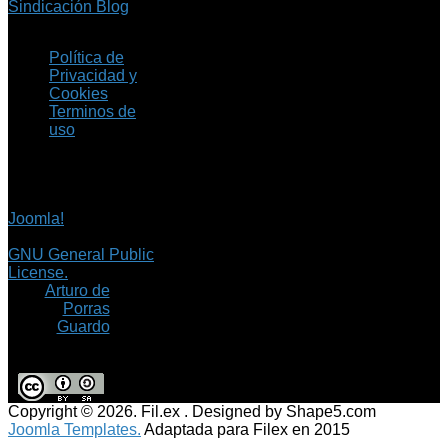
Sindicación Blog
Política de
Privacidad y
Cookies
Terminos de
uso
Copyright © 2026 Fil.ex
. Todos los derechos
reservados.
Joomla!
es software
libre, liberado bajo la
GNU General Public
License.
©
Arturo de
Porras
Guardo
Copyright © 2026. Fil.ex . Designed by Shape5.com
Joomla Templates.
Adaptada para Filex en 2015