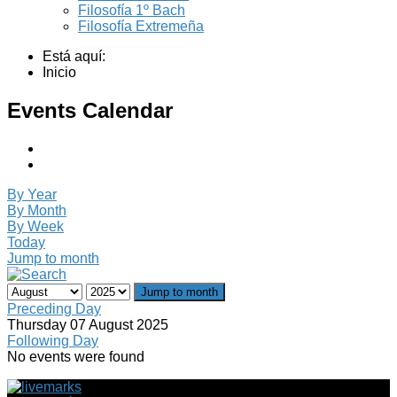
Filosofía 1º Bach
Filosofía Extremeña
Está aquí:
Inicio
Events Calendar
By Year
By Month
By Week
Today
Jump to month
Jump to month
Preceding Day
Thursday 07 August 2025
Following Day
No events were found