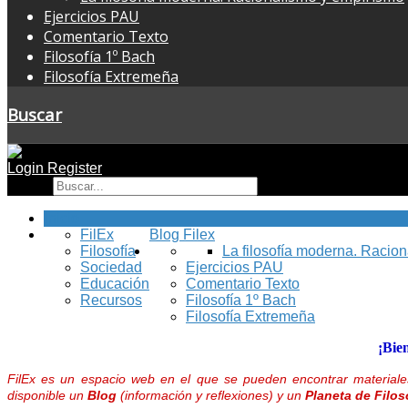
Ejercicios PAU
Comentario Texto
Filosofía 1º Bach
Filosofía Extremeña
Buscar
Login
Register
Buscar
Inicio
FilEx
Blog Filex
Filosofía
La filosofía moderna. Racio
Sociedad
Ejercicios PAU
Educación
Comentario Texto
Recursos
Filosofía 1º Bach
Filosofía Extremeña
¡Bie
FilEx es un espacio web en el que se pueden encontrar materiales
disponible un
Blog
(información y reflexiones) y un
Planeta de Filos