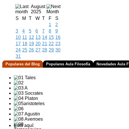
August
2025
S
M
T
W
T
F
S
1
2
3
4
5
6
7
8
9
10
11
12
13
14
15
16
17
18
19
20
21
22
23
24
25
26
27
28
29
30
31
Populares del Blog
Populares Aula Filosofía
Novedades Aula Fi
Está aquí: