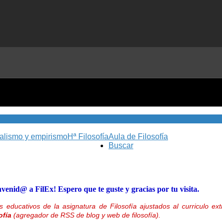
nalismo y empirismo
Hª Filosofía
Aula de Filosofía
Buscar
nvenid@ a FilEx! Espero que te guste y gracias por tu visita.
 educativos de la asignatura de Filosofía ajustados al curriculo 
ofía
(agregador de RSS de blog y web de filosofía).