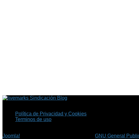
Sindicación Blog
Política de Privacidad y Cookies
Terminos de uso
Copyright © 2026 Fil.ex . Todos los derechos reservados.
Joomla!
es software libre, liberado bajo la
GNU General Public