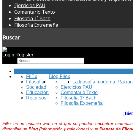
Ejercicios PAU
Comentario Texto
Filosofía 1º Bach
Filosofía Extremeña
Buscar
Login
Register
Buscar
Inicio
FilEx
Blog Filex
Filosofía
La filosofía moderna. Racio
Sociedad
Ejercicios PAU
Educación
Comentario Texto
Recursos
Filosofía 1º Bach
Filosofía Extremeña
¡Bie
FilEx es un espacio web en el que se pueden encontrar materiales
disponible un
Blog
(información y reflexiones) y un
Planeta de Filos