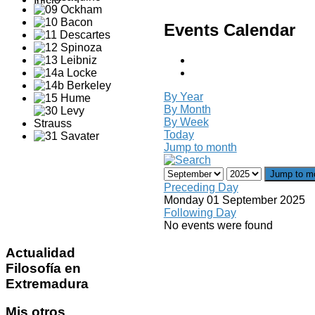
Events Calendar
By Year
By Month
By Week
Today
Jump to month
Jump to m
Preceding Day
Monday 01 September 2025
Following Day
No events were found
Actualidad
Filosofía en
Extremadura
Mis
otros