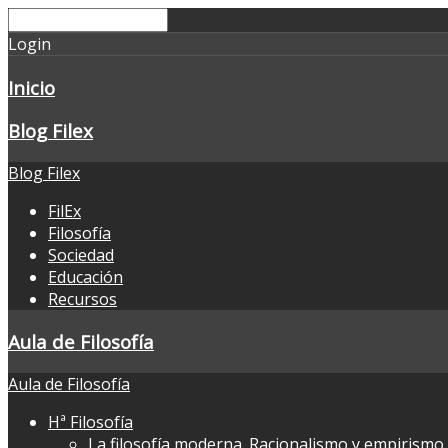
Login
Inicio
Blog Filex
Blog Filex
FilEx
Filosofía
Sociedad
Educación
Recursos
Aula de Filosofía
Aula de Filosofía
Hª Filosofía
La filosofía moderna. Racionalismo y empirismo