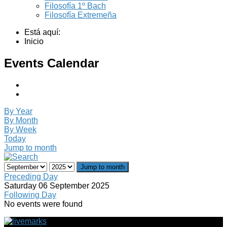
Filosofía 1º Bach
Filosofía Extremeña
Está aquí:
Inicio
Events Calendar
By Year
By Month
By Week
Today
Jump to month
Jump to month
Preceding Day
Saturday 06 September 2025
Following Day
No events were found