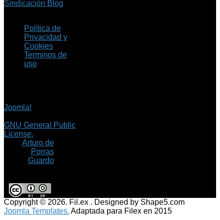
Sindicación Blog
Política de
Privacidad y
Cookies
Terminos de
uso
Copyright © 2026 Fil.ex
. Todos los derechos
reservados.
Joomla!
es software
libre, liberado bajo la
GNU General Public
License.
©
Arturo de
Porras
Guardo
Copyright © 2026. Fil.ex . Designed by Shape5.com
Joomla Templates.
Adaptada para Filex en 2015