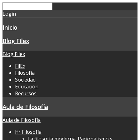
Login
Inicio
Blog Filex
Blog Filex
FilEx
Filosofía
Sociedad
Educación
Recursos
Aula de Filosofía
Aula de Filosofía
Hª Filosofía
La filosofía moderna. Racionalismo y