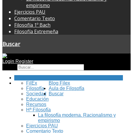
empirismo
Ejercicios PAU
Comentario Texto
Filosofía 1º Bach
Filosofía Extremeña
Buscar
Login
Register
Buscar
Inicio
FilEx
Blog Filex
Filosofía
Aula de Filosofía
Sociedad
Buscar
Educación
Recursos
Hª Filosofía
La filosofía moderna. Racionalismo y
empirismo
Ejercicios PAU
Comentario Texto