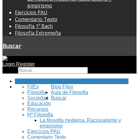
empirismo
Ejercicios PAU
Comentario Texto
Filosofía 1º Bach
Filosofía Extremeña
Buscar
Login
Register
Buscar
Inicio
FilEx
Blog Filex
Filosofía
Aula de Filosofía
Sociedad
Buscar
Educación
Recursos
Hª Filosofía
La filosofía moderna. Racionalismo y
empirismo
Ejercicios PAU
Comentario Texto