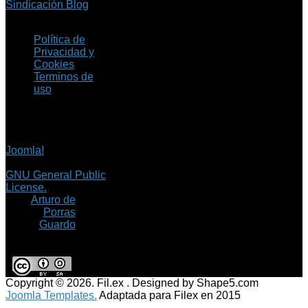
Sindicación Blog
Política de
Privacidad y
Cookies
Terminos de
uso
Copyright © 2026 Fil.ex
. Todos los derechos
reservados.
Joomla!
es software
libre, liberado bajo la
GNU General Public
License.
©
Arturo de
Porras
Guardo
Copyright © 2026. Fil.ex . Designed by Shape5.com
Joomla Templates.
Adaptada para Filex en 2015