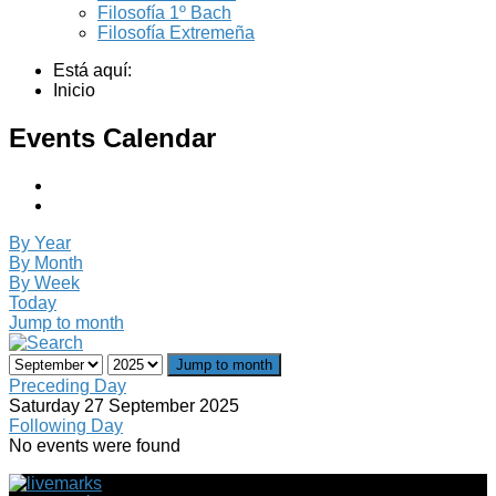
Filosofía 1º Bach
Filosofía Extremeña
Está aquí:
Inicio
Events Calendar
By Year
By Month
By Week
Today
Jump to month
Jump to month
Preceding Day
Saturday 27 September 2025
Following Day
No events were found