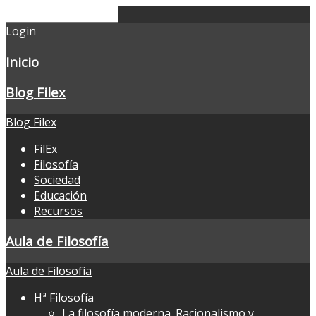
Login
Inicio
Blog Filex
Blog Filex
FilEx
Filosofía
Sociedad
Educación
Recursos
Aula de Filosofía
Aula de Filosofía
Hª Filosofía
La filosofía moderna. Racionalismo y