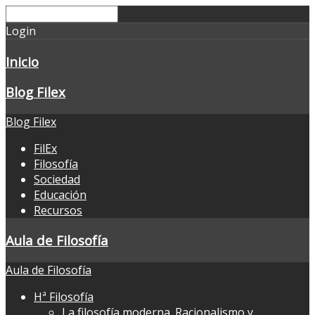
Login
Inicio
Blog Filex
Blog Filex
FilEx
Filosofía
Sociedad
Educación
Recursos
Aula de Filosofía
Aula de Filosofía
Hª Filosofía
La filosofía moderna. Racionalismo y