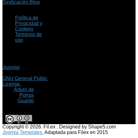
Sindicación Blog
Política de
Privacidad y
Cookies
Terminos de
uso
Copyright © 2026 Fil.ex
. Todos los derechos
reservados.
Joomla!
es software
libre, liberado bajo la
GNU General Public
License.
©
Arturo de
Porras
Guardo
Copyright © 2026. Fil.ex . Designed by Shape5.com
Joomla Templates.
Adaptada para Filex en 2015