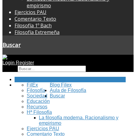
empirismo
Ejercicios PAU
Comentario Texto
Filosofía 1º Bach
Filosofía Extremeña
Buscar
Login
Register
Buscar
Inicio
FilEx
Blog Filex
Filosofía
Aula de Filosofía
Sociedad
Buscar
Educación
Recursos
Hª Filosofía
La filosofía moderna. Racionalismo y
empirismo
Ejercicios PAU
Comentario Texto