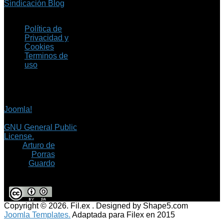
Sindicación Blog
Política de
Privacidad y
Cookies
Terminos de
uso
Copyright © 2026 Fil.ex
. Todos los derechos
reservados.
Joomla!
es software
libre, liberado bajo la
GNU General Public
License.
©
Arturo de
Porras
Guardo
Copyright © 2026. Fil.ex . Designed by Shape5.com
Joomla Templates.
Adaptada para Filex en 2015