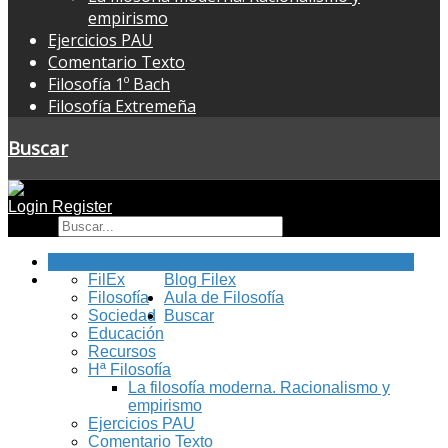
empirismo
Ejercicios PAU
Comentario Texto
Filosofía 1º Bach
Filosofía Extremeña
Buscar
Login
Register
Buscar
Inicio
FilEx
Blog Filex
Filosofía
Aula de Filosofía
Sociedad
Buscar
Educación
Recursos
Hª Filosofía
La filosofía moderna. Racionalismo y
empirismo
Ejercicios PAU
Comentario Texto