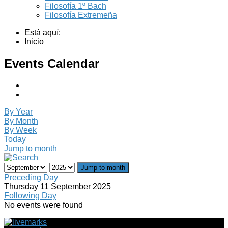
Filosofía 1º Bach
Filosofía Extremeña
Está aquí:
Inicio
Events Calendar
By Year
By Month
By Week
Today
Jump to month
Jump to month
Preceding Day
Thursday 11 September 2025
Following Day
No events were found