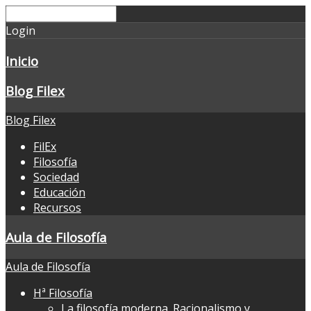
Login
Inicio
Blog Filex
Blog Filex
FilEx
Filosofía
Sociedad
Educación
Recursos
Aula de Filosofía
Aula de Filosofía
Hª Filosofía
La filosofía moderna. Racionalismo y